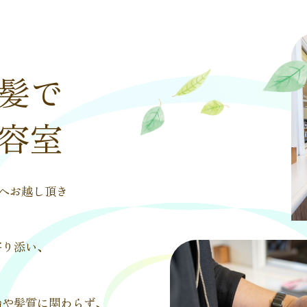
髪で
容室
ジへお越し頂き
寄り添い、
。
齢や髪質に関わらず、