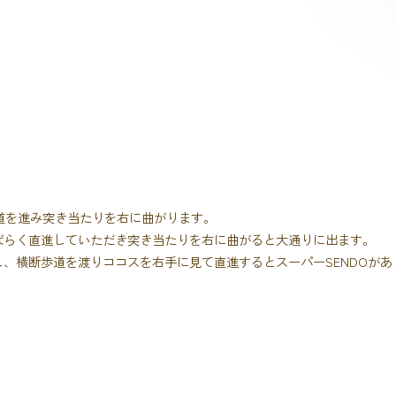
道を進み突き当たりを右に曲がります。
ばらく直進していただき突き当たりを右に曲がると大通りに出ます。
し、横断歩道を渡りココスを右手に見て直進するとスーパーSENDOがあ